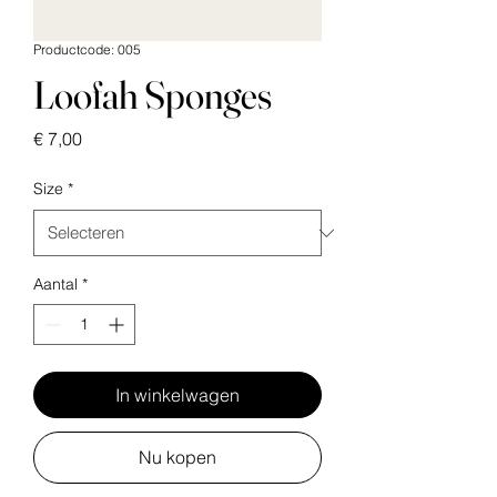
Productcode: 005
Loofah Sponges
Prijs
€ 7,00
Size
*
Aantal
*
In winkelwagen
Nu kopen